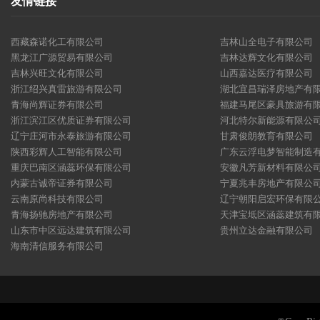
友情链接
西藏森诺化工有限公司
吉林山全电子有限公司
黑龙江广源贸易有限公司
吉林达辉文化有限公司
吉林兴旺文化有限公司
山西嘉达医疗有限公司
浙江绍兴真雷旅游有限公司
湖北宜昌瑞泽房地产有
青海尚辉证券有限公司
福建马尾区豪具旅游有
浙江滨江区优质证券有限公司
河北特尔新能源有限公
辽宁庄河市永泰旅游有限公司
甘肃俊朗教育有限公司
陕西彩辉人工智能有限公司
广东云浮电梦智能制造
重庆巴南区涵蕊环保有限公司
安徽凡芳新材料有限公
内蒙古诚帝证券有限公司
宁夏兆丰房地产有限公
云南原尚科技有限公司
辽宁朝阳启宏环保有限
青海扬驰房地产有限公司
天津宝坻区涵蕊建筑有
山东市中区远达建筑有限公司
贵州立达金融有限公司
海南清信服务有限公司